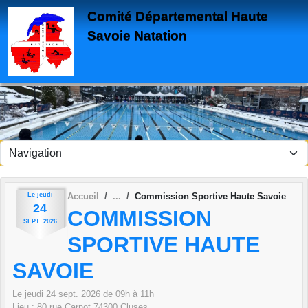
Panneau de gestion des cookies
Comité Départemental Haute
Savoie Natation
Le
jeudi
Accueil
Commission Sportive Haute Savoie
24
COMMISSION
SEPT.
2026
SPORTIVE HAUTE
SAVOIE
Le
jeudi
24
sept.
2026
de 09h à 11h
Lieu :
80 rue Carnot
74300
Cluses