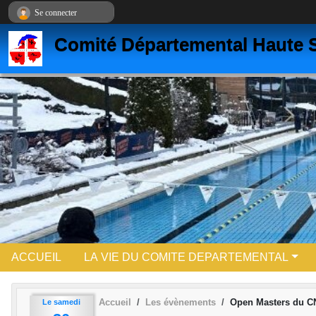
Panneau de gestion des cookies
Se connecter
Comité Départemental Haute S
ACCUEIL
LA VIE DU COMITE DEPARTEMENTAL
Accueil
Les évènements
Open Masters du C
Le
samedi