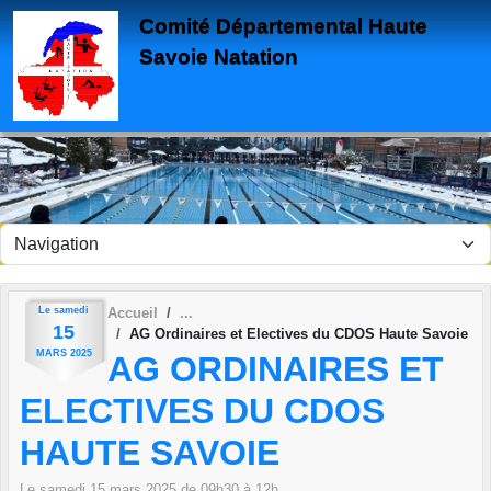
Panneau de gestion des cookies
Comité Départemental Haute
Savoie Natation
Le
samedi
Accueil
15
AG Ordinaires et Electives du CDOS Haute Savoie
MARS
2025
AG ORDINAIRES ET
ELECTIVES DU CDOS
HAUTE SAVOIE
Le
samedi
15
mars
2025
de 09h30 à 12h