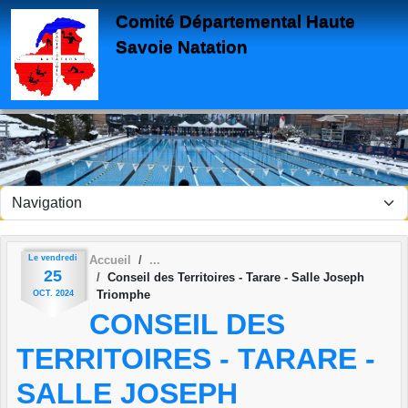
Panneau de gestion des cookies
Comité Départemental Haute
Savoie Natation
Le
vendredi
Accueil
25
Conseil des Territoires - Tarare - Salle Joseph
Triomphe
OCT.
2024
CONSEIL DES
TERRITOIRES - TARARE -
SALLE JOSEPH