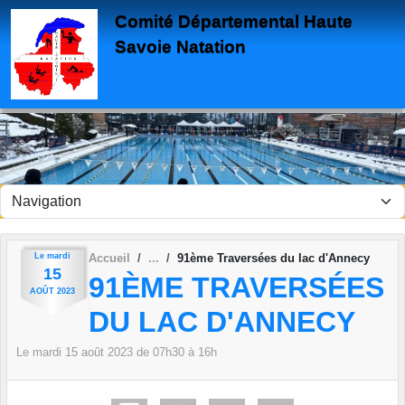
Panneau de gestion des cookies
Comité Départemental Haute
Savoie Natation
Le
mardi
Accueil
91ème Traversées du lac d'Annecy
15
91ÈME TRAVERSÉES
AOÛT
2023
DU LAC D'ANNECY
Le
mardi
15
août
2023
de 07h30 à 16h