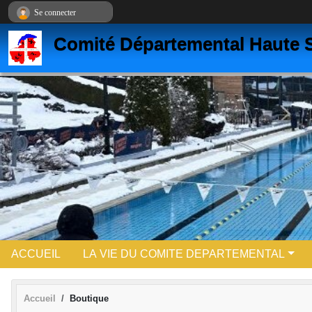
Panneau de gestion des cookies
Se connecter
Comité Départemental Haute S
ACCUEIL
LA VIE DU COMITE DEPARTEMENTAL
Accueil
Boutique